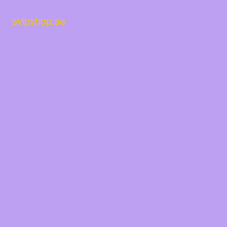
Hoppa
till
svipshop.se
innehåll